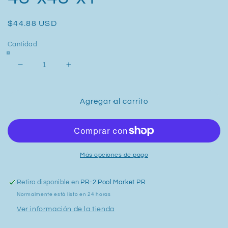
Precio
$44.88 USD
habitual
Cantidad
Reducir
Aumentar
cantidad
cantidad
para
para
Blue
Blue
Agregar al carrito
Mini
Mini
Pool
Pool
48”x48”x1’
48”x48”x1’
Más opciones de pago
Retiro disponible en
PR-2 Pool Market PR
Normalmente está listo en 24 horas
Ver información de la tienda