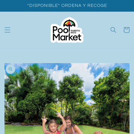
Ir
*DISPONIBLE* ORDENA Y RECOGE
directamente
al contenido
Carrito
Ir
directamente
a la
información
del producto