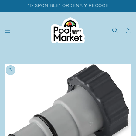
Ir
*DISPONIBLE* ORDENA Y RECOGE
directamente
al contenido
Carrito
Ir
directamente
a la
información
del producto